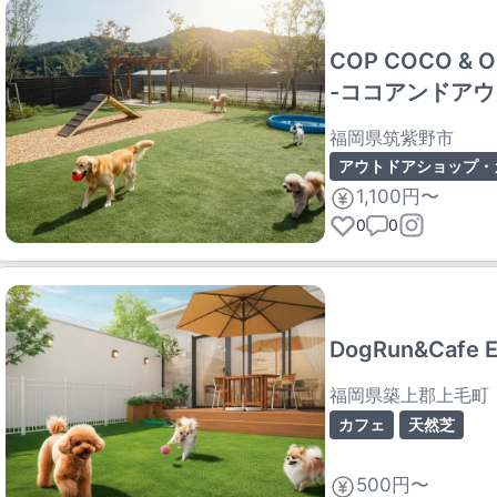
COP COCO & O
-ココアンドアウ
福岡県筑紫野市
アウトドアショップ・
1,100円〜
0
0
DogRun&Cafe E
福岡県築上郡上毛町
カフェ
天然芝
500円〜