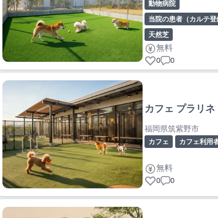
福岡県那珂川市
動物病院
天然芝
無料
0
0
カフェ プラリネ
福岡県筑紫野市
カフェ
カフェ利用
無料
0
0