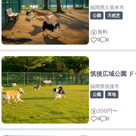
福岡県久留米市
公園
天然芝
無料
0
0
筑後広域公園 ド
福岡県筑後市
公園
草地
200円〜
0
0