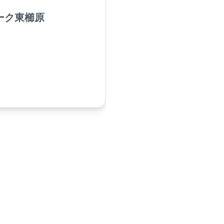
ーク東櫛原