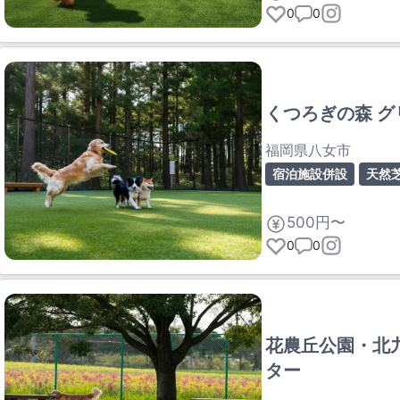
0
0
くつろぎの森 
福岡県八女市
宿泊施設併設
天然
500円〜
0
0
花農丘公園・北
ター