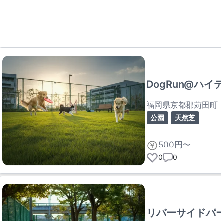
DogRun@ハ
福岡県京都郡苅田町
公園
天然芝
500円〜
0
0
リバーサイドパ