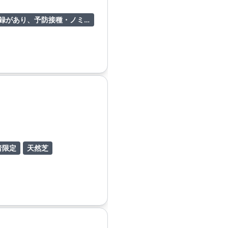
当院の患者（カルテ登録があり、予防接種・ノミダニ予防を行っている犬）のみ利用可
者限定
天然芝