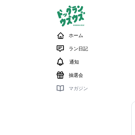
ホーム
ラン日記
通知
抽選会
マガジン