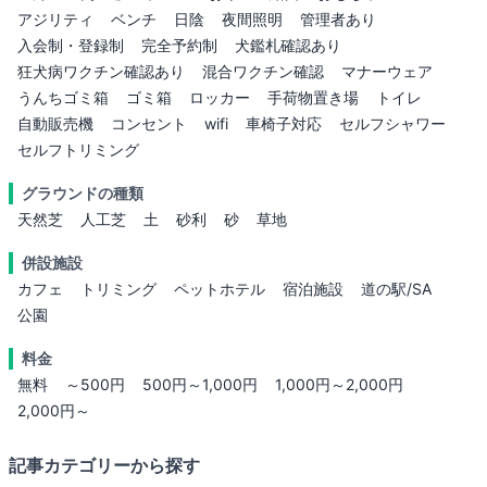
アジリティ
ベンチ
日陰
夜間照明
管理者あり
入会制・登録制
完全予約制
犬鑑札確認あり
狂犬病ワクチン確認あり
混合ワクチン確認
マナーウェア
うんちゴミ箱
ゴミ箱
ロッカー
手荷物置き場
トイレ
自動販売機
コンセント
wifi
車椅子対応
セルフシャワー
セルフトリミング
グラウンドの種類
天然芝
人工芝
土
砂利
砂
草地
併設施設
カフェ
トリミング
ペットホテル
宿泊施設
道の駅/SA
公園
料金
無料
～500円
500円～1,000円
1,000円～2,000円
2,000円～
記事カテゴリーから探す