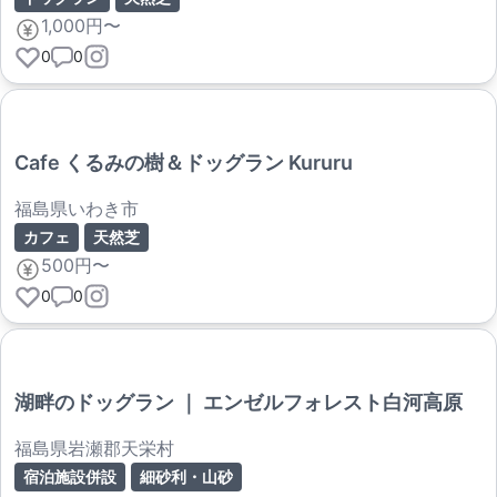
1,000円〜
0
0
Cafe くるみの樹＆ドッグラン Kururu
福島県いわき市
カフェ
天然芝
500円〜
0
0
湖畔のドッグラン ｜ エンゼルフォレスト白河高原
福島県岩瀬郡天栄村
宿泊施設併設
細砂利・山砂