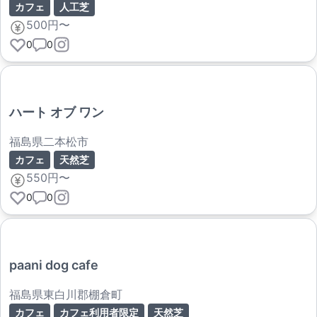
カフェ
人工芝
500円〜
0
0
ハート オブ ワン
福島県二本松市
カフェ
天然芝
550円〜
0
0
paani dog cafe
福島県東白川郡棚倉町
カフェ
カフェ利用者限定
天然芝