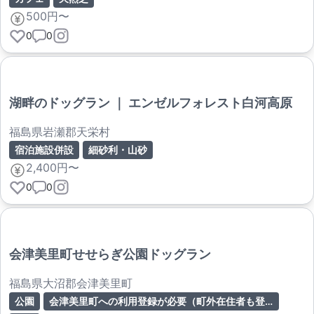
500円〜
0
0
湖畔のドッグラン ｜ エンゼルフォレスト白河高原
福島県岩瀬郡天栄村
宿泊施設併設
細砂利・山砂
2,400円〜
0
0
会津美里町せせらぎ公園ドッグラン
福島県大沼郡会津美里町
公園
会津美里町への利用登録が必要（町外在住者も登録可）