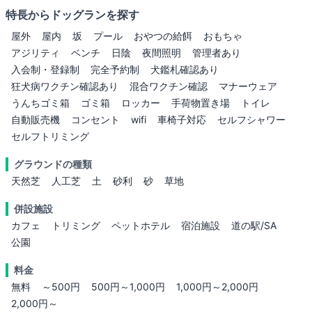
特長からドッグランを探す
屋外
屋内
坂
プール
おやつの給餌
おもちゃ
アジリティ
ベンチ
日陰
夜間照明
管理者あり
入会制・登録制
完全予約制
犬鑑札確認あり
狂犬病ワクチン確認あり
混合ワクチン確認
マナーウェア
うんちゴミ箱
ゴミ箱
ロッカー
手荷物置き場
トイレ
自動販売機
コンセント
wifi
車椅子対応
セルフシャワー
セルフトリミング
グラウンドの種類
天然芝
人工芝
土
砂利
砂
草地
併設施設
カフェ
トリミング
ペットホテル
宿泊施設
道の駅/SA
公園
料金
無料
～500円
500円～1,000円
1,000円～2,000円
2,000円～