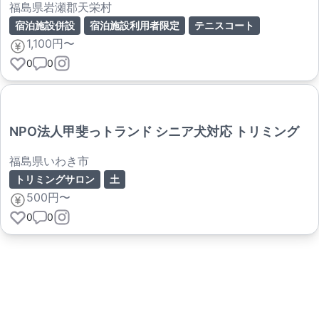
福島県岩瀬郡天栄村
宿泊施設併設
宿泊施設利用者限定
テニスコート
1,100円〜
0
0
NPO法人甲斐っトランド シニア犬対応 トリミング
福島県いわき市
トリミングサロン
土
500円〜
0
0