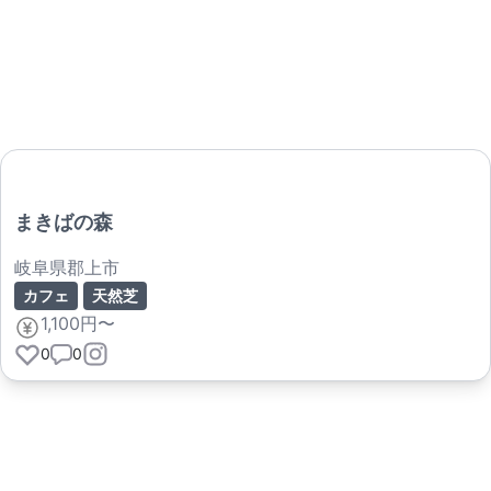
まきばの森
岐阜県郡上市
カフェ
天然芝
1,100円〜
0
0