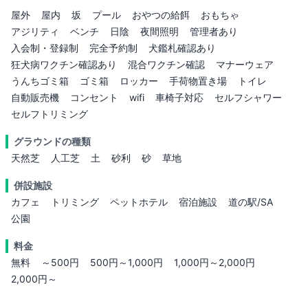
屋外
屋内
坂
プール
おやつの給餌
おもちゃ
アジリティ
ベンチ
日陰
夜間照明
管理者あり
入会制・登録制
完全予約制
犬鑑札確認あり
狂犬病ワクチン確認あり
混合ワクチン確認
マナーウェア
うんちゴミ箱
ゴミ箱
ロッカー
手荷物置き場
トイレ
自動販売機
コンセント
wifi
車椅子対応
セルフシャワー
セルフトリミング
グラウンドの種類
天然芝
人工芝
土
砂利
砂
草地
併設施設
カフェ
トリミング
ペットホテル
宿泊施設
道の駅/SA
公園
料金
無料
～500円
500円～1,000円
1,000円～2,000円
2,000円～