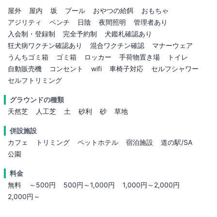
屋外
屋内
坂
プール
おやつの給餌
おもちゃ
アジリティ
ベンチ
日陰
夜間照明
管理者あり
入会制・登録制
完全予約制
犬鑑札確認あり
狂犬病ワクチン確認あり
混合ワクチン確認
マナーウェア
うんちゴミ箱
ゴミ箱
ロッカー
手荷物置き場
トイレ
自動販売機
コンセント
wifi
車椅子対応
セルフシャワー
セルフトリミング
グラウンドの種類
天然芝
人工芝
土
砂利
砂
草地
併設施設
カフェ
トリミング
ペットホテル
宿泊施設
道の駅/SA
公園
料金
無料
～500円
500円～1,000円
1,000円～2,000円
2,000円～