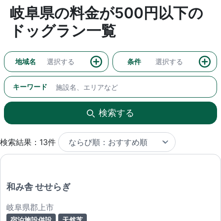
岐阜県の料金が500円以下の
ドッグラン一覧
地域名
選択する
条件
選択する
キーワード
検索する
検索結果：13件
和み舎 せせらぎ
岐阜県郡上市
宿泊施設併設
天然芝