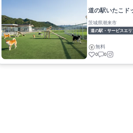
道の駅いたこド
茨城県潮来市
道の駅・サービスエリ
無料
0
0