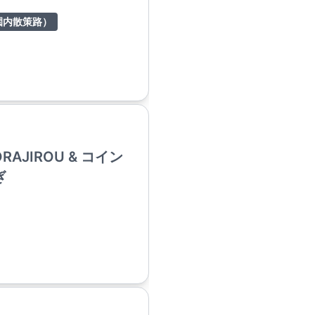
園内散策路）
TORAJIROU & コイン
ぎ