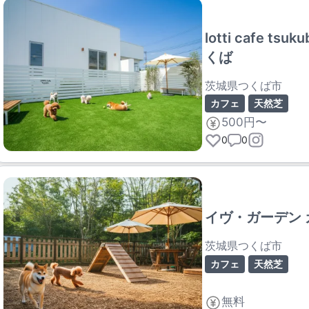
lotti cafe t
くば
茨城県つくば市
カフェ
天然芝
500円〜
0
0
イヴ・ガーデン 
茨城県つくば市
カフェ
天然芝
無料