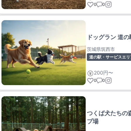
0
0
ドッグラン 道
茨城県筑西市
道の駅・サービスエリ
200円〜
0
0
つくば犬たちの
プ場