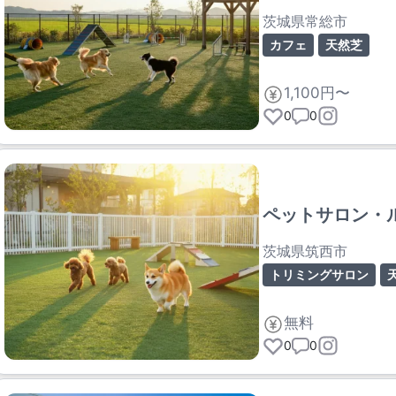
茨城県常総市
カフェ
天然芝
1,100円〜
0
0
ペットサロン・
茨城県筑西市
トリミングサロン
無料
0
0