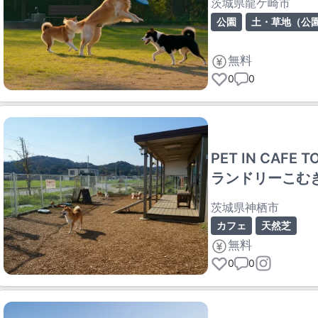
茨城県龍ケ崎市
公園
土・草地（公
無料
0
0
PET IN CAFE 
ランドリーこむ
茨城県神栖市
カフェ
天然芝
無料
0
0