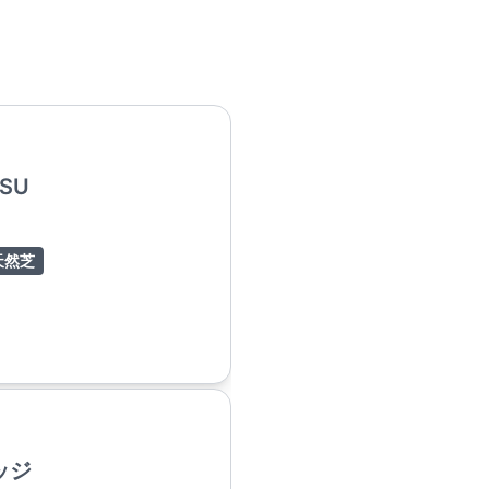
ISU
天然芝
ッジ