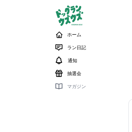
ホーム
ラン日記
通知
抽選会
マガジン