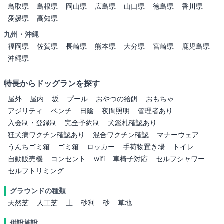
鳥取県
島根県
岡山県
広島県
山口県
徳島県
香川県
愛媛県
高知県
九州・沖縄
福岡県
佐賀県
長崎県
熊本県
大分県
宮崎県
鹿児島県
沖縄県
特長からドッグランを探す
屋外
屋内
坂
プール
おやつの給餌
おもちゃ
アジリティ
ベンチ
日陰
夜間照明
管理者あり
入会制・登録制
完全予約制
犬鑑札確認あり
狂犬病ワクチン確認あり
混合ワクチン確認
マナーウェア
うんちゴミ箱
ゴミ箱
ロッカー
手荷物置き場
トイレ
自動販売機
コンセント
wifi
車椅子対応
セルフシャワー
セルフトリミング
グラウンドの種類
天然芝
人工芝
土
砂利
砂
草地
併設施設