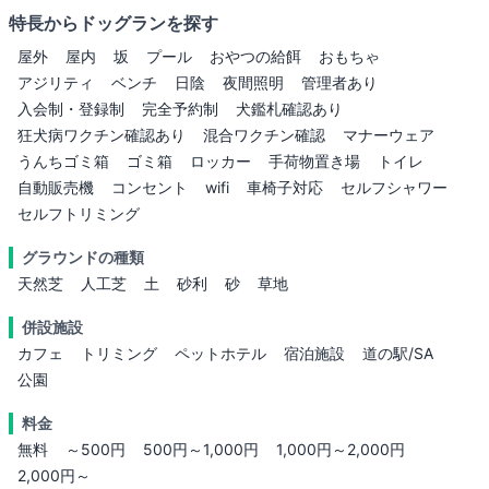
特長からドッグランを探す
屋外
屋内
坂
プール
おやつの給餌
おもちゃ
アジリティ
ベンチ
日陰
夜間照明
管理者あり
入会制・登録制
完全予約制
犬鑑札確認あり
狂犬病ワクチン確認あり
混合ワクチン確認
マナーウェア
うんちゴミ箱
ゴミ箱
ロッカー
手荷物置き場
トイレ
自動販売機
コンセント
wifi
車椅子対応
セルフシャワー
セルフトリミング
グラウンドの種類
天然芝
人工芝
土
砂利
砂
草地
併設施設
カフェ
トリミング
ペットホテル
宿泊施設
道の駅/SA
公園
料金
無料
～500円
500円～1,000円
1,000円～2,000円
2,000円～