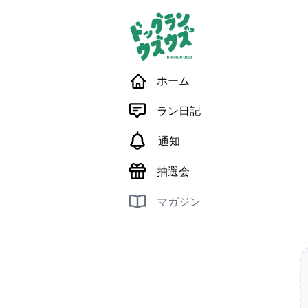
ホーム
ラン日記
通知
抽選会
マガジン