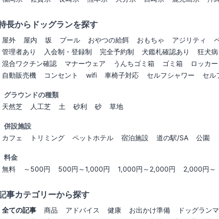
特長からドッグランを探す
屋外
屋内
坂
プール
おやつの給餌
おもちゃ
アジリティ
管理者あり
入会制・登録制
完全予約制
犬鑑札確認あり
狂犬病
混合ワクチン確認
マナーウェア
うんちゴミ箱
ゴミ箱
ロッカー
自動販売機
コンセント
wifi
車椅子対応
セルフシャワー
セル
グラウンドの種類
天然芝
人工芝
土
砂利
砂
草地
併設施設
カフェ
トリミング
ペットホテル
宿泊施設
道の駅/SA
公園
料金
無料
～500円
500円～1,000円
1,000円～2,000円
2,000円～
記事カテゴリーから探す
全ての記事
商品
アドバイス
健康
お出かけ準備
ドッグランマ