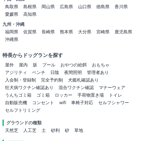
鳥取県
島根県
岡山県
広島県
山口県
徳島県
香川県
愛媛県
高知県
九州・沖縄
福岡県
佐賀県
長崎県
熊本県
大分県
宮崎県
鹿児島県
沖縄県
特長からドッグランを探す
屋外
屋内
坂
プール
おやつの給餌
おもちゃ
アジリティ
ベンチ
日陰
夜間照明
管理者あり
入会制・登録制
完全予約制
犬鑑札確認あり
狂犬病ワクチン確認あり
混合ワクチン確認
マナーウェア
うんちゴミ箱
ゴミ箱
ロッカー
手荷物置き場
トイレ
自動販売機
コンセント
wifi
車椅子対応
セルフシャワー
セルフトリミング
グラウンドの種類
天然芝
人工芝
土
砂利
砂
草地