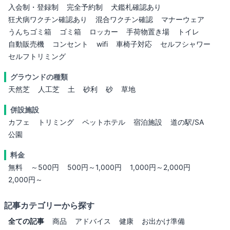
入会制・登録制
完全予約制
犬鑑札確認あり
狂犬病ワクチン確認あり
混合ワクチン確認
マナーウェア
うんちゴミ箱
ゴミ箱
ロッカー
手荷物置き場
トイレ
自動販売機
コンセント
wifi
車椅子対応
セルフシャワー
セルフトリミング
グラウンドの種類
天然芝
人工芝
土
砂利
砂
草地
併設施設
カフェ
トリミング
ペットホテル
宿泊施設
道の駅/SA
公園
料金
無料
～500円
500円～1,000円
1,000円～2,000円
2,000円～
記事カテゴリーから探す
全ての記事
商品
アドバイス
健康
お出かけ準備