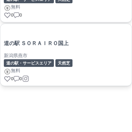
無料
0
0
道の駅 ＳＯＲＡＩＲＯ国上
新潟県燕市
道の駅・サービスエリア
天然芝
無料
0
0