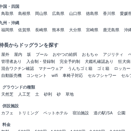
中国・四国
鳥取県
島根県
岡山県
広島県
山口県
徳島県
香川県
愛媛
九州・沖縄
福岡県
佐賀県
長崎県
熊本県
大分県
宮崎県
鹿児島県
沖
特長からドッグランを探す
屋外
屋内
坂
プール
おやつの給餌
おもちゃ
アジリティ
管理者あり
入会制・登録制
完全予約制
犬鑑札確認あり
狂犬病
混合ワクチン確認
マナーウェア
うんちゴミ箱
ゴミ箱
ロッカー
自動販売機
コンセント
wifi
車椅子対応
セルフシャワー
セル
グラウンドの種類
天然芝
人工芝
土
砂利
砂
草地
併設施設
カフェ
トリミング
ペットホテル
宿泊施設
道の駅/SA
公園
料金