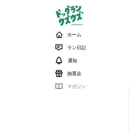
ホーム
ラン日記
通知
抽選会
マガジン