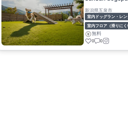
新潟県五泉市
室内ドッグラン・レン
室内フロア（滑りにく
無料
0
0