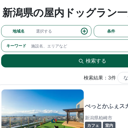
新潟県の屋内ドッグラン一
地域名
選択する
条件
キーワード
検索する
検索結果：3件
ぺっとかふぇス
新潟県柏崎市
カフェ
室内