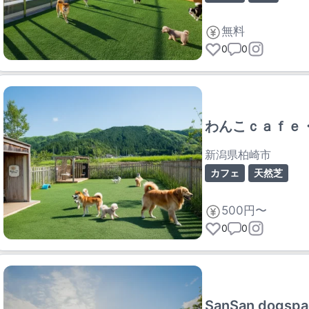
無料
0
0
わんこｃａｆｅ
新潟県柏崎市
カフェ
天然芝
500円〜
0
0
SanSan dogspa