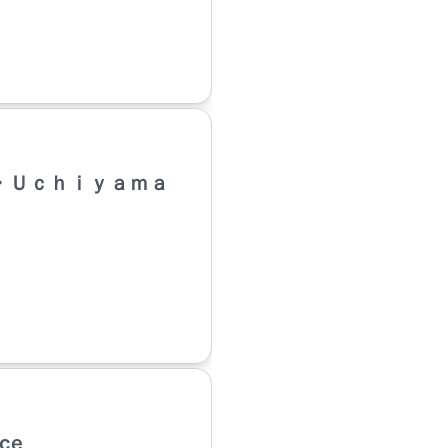
・Ｕｃｈｉｙａｍａ
ce