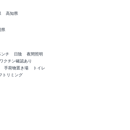
県
高知県
縄県
ベンチ
日陰
夜間照明
ワクチン確認あり
手荷物置き場
トイレ
フトリミング