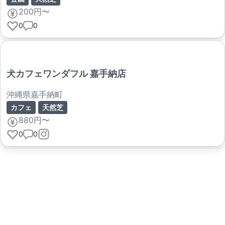
200円〜
0
0
犬カフェワンダフル 嘉手納店
沖縄県嘉手納町
カフェ
天然芝
880円〜
0
0