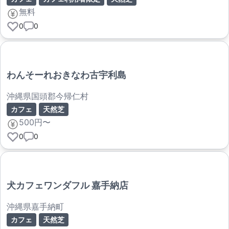
無料
0
0
わんそーれおきなわ古宇利島
沖縄県国頭郡今帰仁村
カフェ
天然芝
500円〜
0
0
犬カフェワンダフル 嘉手納店
沖縄県嘉手納町
カフェ
天然芝