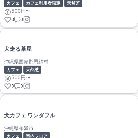
カフェ
カフェ利用者限定
天然芝
500円〜
0
0
犬走る茶屋
沖縄県国頭郡恩納村
カフェ
天然芝
500円〜
0
0
犬カフェ ワンダフル
沖縄県糸満市
カフェ
室内フロア