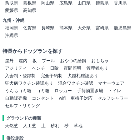
鳥取県
島根県
岡山県
広島県
山口県
徳島県
香川県
愛媛県
高知県
九州・沖縄
福岡県
佐賀県
長崎県
熊本県
大分県
宮崎県
鹿児島県
沖縄県
特長からドッグランを探す
屋外
屋内
坂
プール
おやつの給餌
おもちゃ
アジリティ
ベンチ
日陰
夜間照明
管理者あり
入会制・登録制
完全予約制
犬鑑札確認あり
狂犬病ワクチン確認あり
混合ワクチン確認
マナーウェア
うんちゴミ箱
ゴミ箱
ロッカー
手荷物置き場
トイレ
自動販売機
コンセント
wifi
車椅子対応
セルフシャワー
セルフトリミング
グラウンドの種類
天然芝
人工芝
土
砂利
砂
草地
併設施設