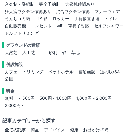
入会制・登録制
完全予約制
犬鑑札確認あり
狂犬病ワクチン確認あり
混合ワクチン確認
マナーウェア
うんちゴミ箱
ゴミ箱
ロッカー
手荷物置き場
トイレ
自動販売機
コンセント
wifi
車椅子対応
セルフシャワー
セルフトリミング
グラウンドの種類
天然芝
人工芝
土
砂利
砂
草地
併設施設
カフェ
トリミング
ペットホテル
宿泊施設
道の駅/SA
公園
料金
無料
～500円
500円～1,000円
1,000円～2,000円
2,000円～
記事カテゴリーから探す
全ての記事
商品
アドバイス
健康
お出かけ準備