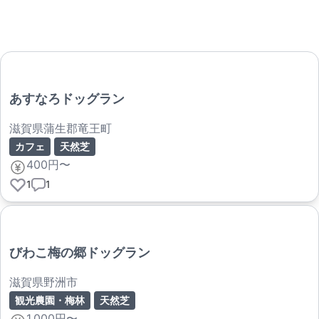
あすなろドッグラン
滋賀県蒲生郡竜王町
カフェ
天然芝
400円〜
1
1
びわこ梅の郷ドッグラン
滋賀県野洲市
観光農園・梅林
天然芝
1,000円〜