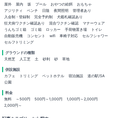
屋外
屋内
坂
プール
おやつの給餌
おもちゃ
アジリティ
ベンチ
日陰
夜間照明
管理者あり
入会制・登録制
完全予約制
犬鑑札確認あり
狂犬病ワクチン確認あり
混合ワクチン確認
マナーウェア
うんちゴミ箱
ゴミ箱
ロッカー
手荷物置き場
トイレ
自動販売機
コンセント
wifi
車椅子対応
セルフシャワー
セルフトリミング
グラウンドの種類
天然芝
人工芝
土
砂利
砂
草地
併設施設
カフェ
トリミング
ペットホテル
宿泊施設
道の駅/SA
公園
料金
無料
～500円
500円～1,000円
1,000円～2,000円
2,000円～