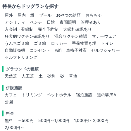
特長からドッグランを探す
屋外
屋内
坂
プール
おやつの給餌
おもちゃ
アジリティ
ベンチ
日陰
夜間照明
管理者あり
入会制・登録制
完全予約制
犬鑑札確認あり
狂犬病ワクチン確認あり
混合ワクチン確認
マナーウェア
うんちゴミ箱
ゴミ箱
ロッカー
手荷物置き場
トイレ
自動販売機
コンセント
wifi
車椅子対応
セルフシャワー
セルフトリミング
グラウンドの種類
天然芝
人工芝
土
砂利
砂
草地
併設施設
カフェ
トリミング
ペットホテル
宿泊施設
道の駅/SA
公園
料金
無料
～500円
500円～1,000円
1,000円～2,000円
2,000円～