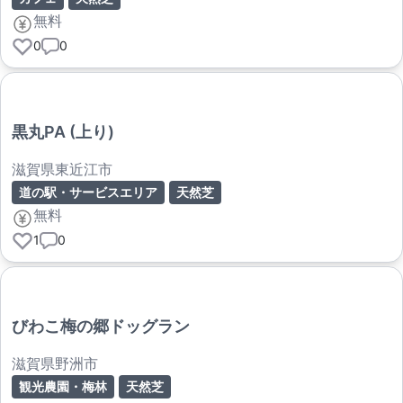
無料
0
0
黒丸PA (上り)
滋賀県東近江市
道の駅・サービスエリア
天然芝
無料
1
0
びわこ梅の郷ドッグラン
滋賀県野洲市
観光農園・梅林
天然芝