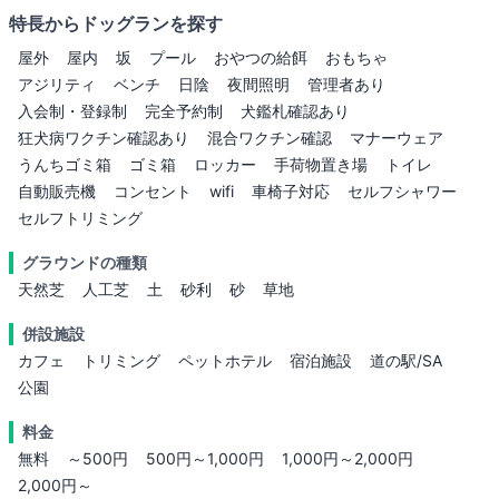
特長からドッグランを探す
屋外
屋内
坂
プール
おやつの給餌
おもちゃ
アジリティ
ベンチ
日陰
夜間照明
管理者あり
入会制・登録制
完全予約制
犬鑑札確認あり
狂犬病ワクチン確認あり
混合ワクチン確認
マナーウェア
うんちゴミ箱
ゴミ箱
ロッカー
手荷物置き場
トイレ
自動販売機
コンセント
wifi
車椅子対応
セルフシャワー
セルフトリミング
グラウンドの種類
天然芝
人工芝
土
砂利
砂
草地
併設施設
カフェ
トリミング
ペットホテル
宿泊施設
道の駅/SA
公園
料金
無料
～500円
500円～1,000円
1,000円～2,000円
2,000円～