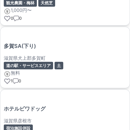
観光農園・梅林
天然芝
1,000円〜
0
0
多賀SA(下り)
滋賀県犬上郡多賀町
道の駅・サービスエリア
土
無料
1
0
ホテルビワドッグ
滋賀県彦根市
宿泊施設併設