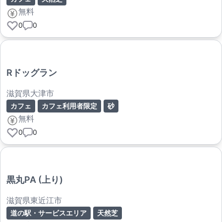
無料
0
0
Rドッグラン
滋賀県大津市
カフェ
カフェ利用者限定
砂
無料
0
0
黒丸PA (上り)
滋賀県東近江市
道の駅・サービスエリア
天然芝