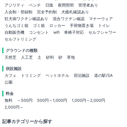
アジリティ
ベンチ
日陰
夜間照明
管理者あり
入会制・登録制
完全予約制
犬鑑札確認あり
狂犬病ワクチン確認あり
混合ワクチン確認
マナーウェア
うんちゴミ箱
ゴミ箱
ロッカー
手荷物置き場
トイレ
自動販売機
コンセント
wifi
車椅子対応
セルフシャワー
セルフトリミング
グラウンドの種類
天然芝
人工芝
土
砂利
砂
草地
併設施設
カフェ
トリミング
ペットホテル
宿泊施設
道の駅/SA
公園
料金
無料
～500円
500円～1,000円
1,000円～2,000円
2,000円～
記事カテゴリーから探す