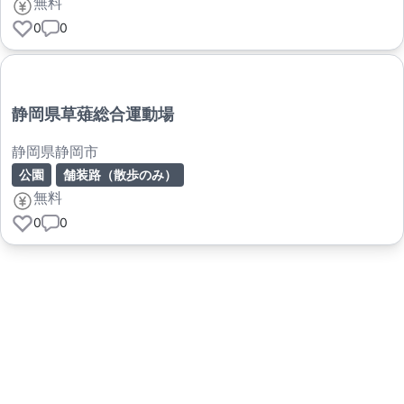
無料
0
0
静岡県草薙総合運動場
静岡県静岡市
公園
舗装路（散歩のみ）
無料
0
0