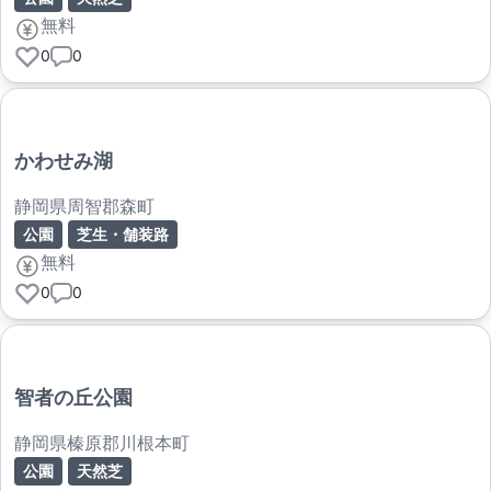
無料
0
0
かわせみ湖
静岡県周智郡森町
公園
芝生・舗装路
無料
0
0
智者の丘公園
静岡県榛原郡川根本町
公園
天然芝