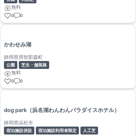
無料
0
0
かわせみ湖
静岡県周智郡森町
公園
芝生・舗装路
無料
0
0
dog park（浜名湖わんわんパラダイスホテル）
静岡県浜松市
宿泊施設併設
宿泊施設利用者限定
人工芝