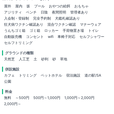
屋外
屋内
坂
プール
おやつの給餌
おもちゃ
アジリティ
ベンチ
日陰
夜間照明
管理者あり
入会制・登録制
完全予約制
犬鑑札確認あり
狂犬病ワクチン確認あり
混合ワクチン確認
マナーウェア
うんちゴミ箱
ゴミ箱
ロッカー
手荷物置き場
トイレ
自動販売機
コンセント
wifi
車椅子対応
セルフシャワー
セルフトリミング
グラウンドの種類
天然芝
人工芝
土
砂利
砂
草地
併設施設
カフェ
トリミング
ペットホテル
宿泊施設
道の駅/SA
公園
料金
無料
～500円
500円～1,000円
1,000円～2,000円
2,000円～