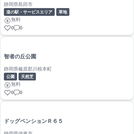
静岡県島田市
道の駅・サービスエリア
草地
無料
0
0
智者の丘公園
静岡県榛原郡川根本町
公園
天然芝
無料
0
0
ドッグペンションＲ６５
静岡県伊東市