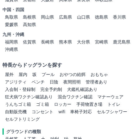
中国・四国
鳥取県
島根県
岡山県
広島県
山口県
徳島県
香川県
愛媛県
高知県
九州・沖縄
福岡県
佐賀県
長崎県
熊本県
大分県
宮崎県
鹿児島県
沖縄県
特長からドッグランを探す
屋外
屋内
坂
プール
おやつの給餌
おもちゃ
アジリティ
ベンチ
日陰
夜間照明
管理者あり
入会制・登録制
完全予約制
犬鑑札確認あり
狂犬病ワクチン確認あり
混合ワクチン確認
マナーウェア
うんちゴミ箱
ゴミ箱
ロッカー
手荷物置き場
トイレ
自動販売機
コンセント
wifi
車椅子対応
セルフシャワー
セルフトリミング
グラウンドの種類
天然芝
人工芝
土
砂利
砂
草地