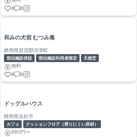
0
0
和みの犬宿 むつみ庵
静岡県賀茂郡河津町
宿泊施設併設
宿泊施設利用者限定
天然芝
無料
0
0
ドッグルハウス
静岡県浜松市
カフェ
クッションフロア（滑りにくい床材）
880円〜