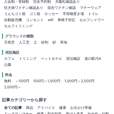
入会制・登録制
完全予約制
犬鑑札確認あり
狂犬病ワクチン確認あり
混合ワクチン確認
マナーウェア
うんちゴミ箱
ゴミ箱
ロッカー
手荷物置き場
トイレ
自動販売機
コンセント
wifi
車椅子対応
セルフシャワー
セルフトリミング
グラウンドの種類
天然芝
人工芝
土
砂利
砂
草地
併設施設
カフェ
トリミング
ペットホテル
宿泊施設
道の駅/SA
公園
料金
無料
～500円
500円～1,000円
1,000円～2,000円
2,000円～
記事カテゴリーから探す
全ての記事
商品
アドバイス
健康
お出かけ準備
ドッグランマナー
健康・安全対策
遊びと道具
社会化・行動