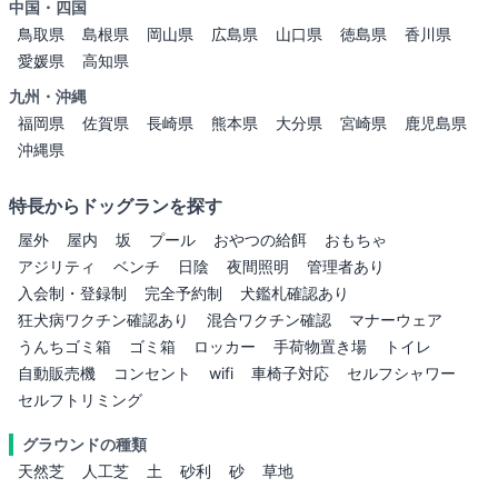
中国・四国
鳥取県
島根県
岡山県
広島県
山口県
徳島県
香川県
愛媛県
高知県
九州・沖縄
福岡県
佐賀県
長崎県
熊本県
大分県
宮崎県
鹿児島県
沖縄県
特長からドッグランを探す
屋外
屋内
坂
プール
おやつの給餌
おもちゃ
アジリティ
ベンチ
日陰
夜間照明
管理者あり
入会制・登録制
完全予約制
犬鑑札確認あり
狂犬病ワクチン確認あり
混合ワクチン確認
マナーウェア
うんちゴミ箱
ゴミ箱
ロッカー
手荷物置き場
トイレ
自動販売機
コンセント
wifi
車椅子対応
セルフシャワー
セルフトリミング
グラウンドの種類
天然芝
人工芝
土
砂利
砂
草地