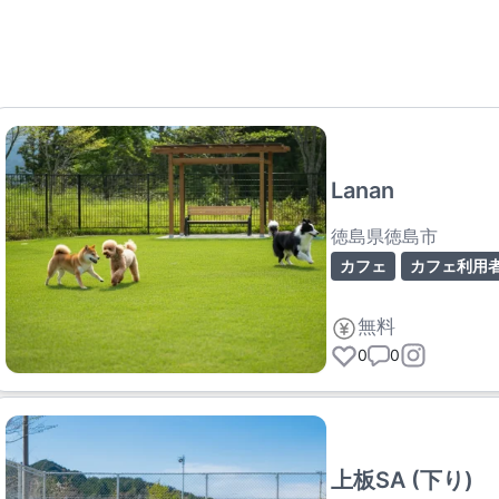
Lanan
徳島県徳島市
カフェ
カフェ利用
無料
0
0
上板SA (下り)