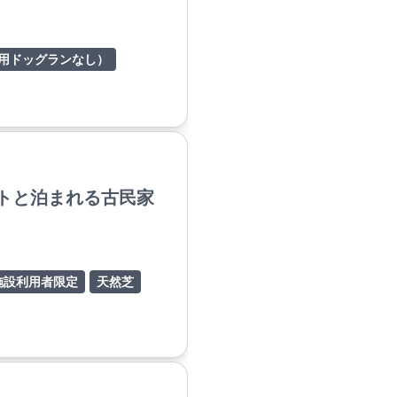
し町
用ドッグランなし）
ットと泊まれる古民家
施設利用者限定
天然芝