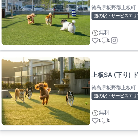
徳島県板野郡上板町
道の駅・サービスエリ
無料
0
0
上板SA (下り)
徳島県板野郡上板町
道の駅・サービスエリ
無料
0
0