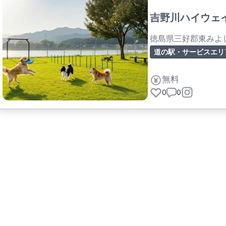
吉野川ハイウェ
徳島県三好郡東みよ
道の駅・サービスエリ
無料
0
0