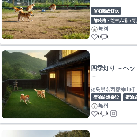
徳島県三好郡東みよ
宿泊施設併設
舗装路・芝生広場（専
無料
0
0
四季灯り －ペ
－
徳島県名西郡神山町
宿泊施設併設
宿泊
無料
0
0