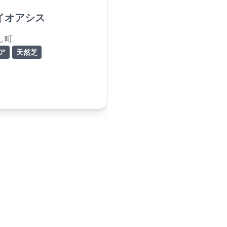
イオアシス
し町
ア
天然芝