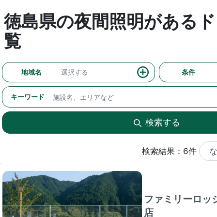
徳島県の夜間照明があるド
覧
地域名
選択する
条件
キーワード
検索する
検索結果：6件
ファミリーロッ
店