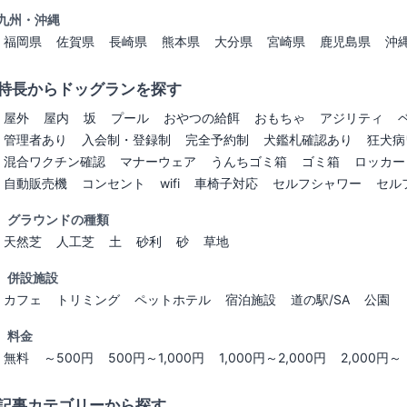
九州・沖縄
福岡県
佐賀県
長崎県
熊本県
大分県
宮崎県
鹿児島県
沖
特長からドッグランを探す
屋外
屋内
坂
プール
おやつの給餌
おもちゃ
アジリティ
管理者あり
入会制・登録制
完全予約制
犬鑑札確認あり
狂犬病
混合ワクチン確認
マナーウェア
うんちゴミ箱
ゴミ箱
ロッカー
自動販売機
コンセント
wifi
車椅子対応
セルフシャワー
セル
グラウンドの種類
天然芝
人工芝
土
砂利
砂
草地
併設施設
カフェ
トリミング
ペットホテル
宿泊施設
道の駅/SA
公園
料金
無料
～500円
500円～1,000円
1,000円～2,000円
2,000円～
記事カテゴリーから探す