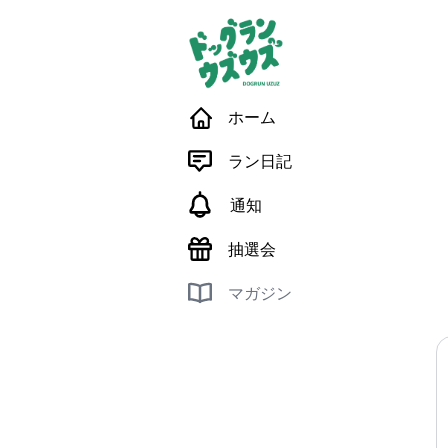
ホーム
ラン日記
通知
抽選会
マガジン