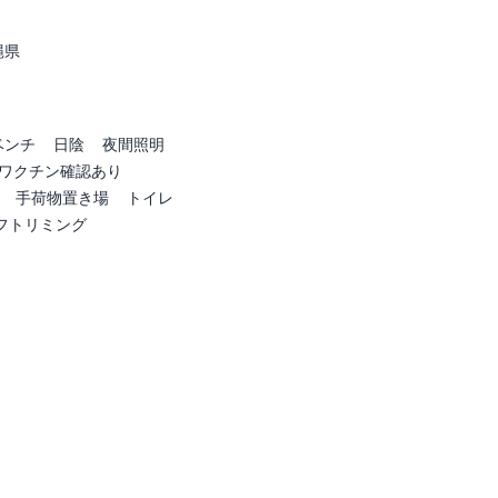
縄県
ベンチ
日陰
夜間照明
ワクチン確認あり
手荷物置き場
トイレ
フトリミング