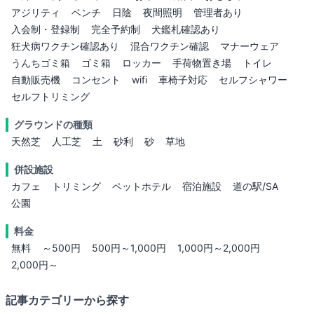
アジリティ
ベンチ
日陰
夜間照明
管理者あり
入会制・登録制
完全予約制
犬鑑札確認あり
狂犬病ワクチン確認あり
混合ワクチン確認
マナーウェア
うんちゴミ箱
ゴミ箱
ロッカー
手荷物置き場
トイレ
自動販売機
コンセント
wifi
車椅子対応
セルフシャワー
セルフトリミング
グラウンドの種類
天然芝
人工芝
土
砂利
砂
草地
併設施設
カフェ
トリミング
ペットホテル
宿泊施設
道の駅/SA
公園
料金
無料
～500円
500円～1,000円
1,000円～2,000円
2,000円～
記事カテゴリーから探す