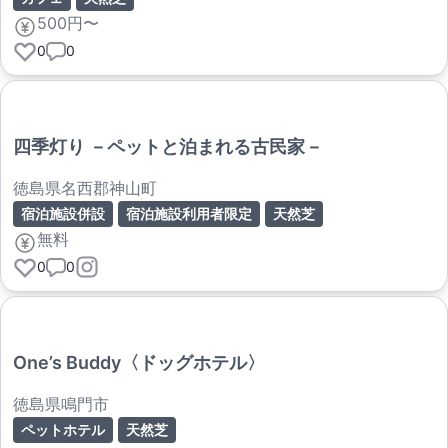
500円〜
0
0
四季灯り －ペットと泊まれる古民家－
徳島県名西郡神山町
宿泊施設併設
宿泊施設利用者限定
天然芝
無料
0
0
One’s Buddy〈ドッグホテル〉
徳島県鳴門市
ペットホテル
天然芝