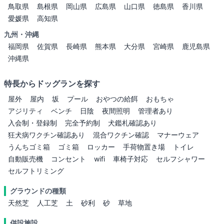
鳥取県
島根県
岡山県
広島県
山口県
徳島県
香川県
愛媛県
高知県
九州・沖縄
福岡県
佐賀県
長崎県
熊本県
大分県
宮崎県
鹿児島県
沖縄県
特長からドッグランを探す
屋外
屋内
坂
プール
おやつの給餌
おもちゃ
アジリティ
ベンチ
日陰
夜間照明
管理者あり
入会制・登録制
完全予約制
犬鑑札確認あり
狂犬病ワクチン確認あり
混合ワクチン確認
マナーウェア
うんちゴミ箱
ゴミ箱
ロッカー
手荷物置き場
トイレ
自動販売機
コンセント
wifi
車椅子対応
セルフシャワー
セルフトリミング
グラウンドの種類
天然芝
人工芝
土
砂利
砂
草地
併設施設