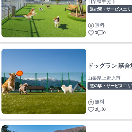
山梨県甲斐市
道の駅・サービスエリ
無料
0
0
ドッグラン 談合
山梨県上野原市
道の駅・サービスエリ
無料
0
0