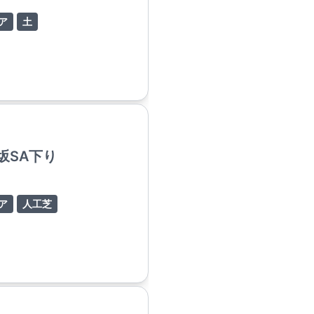
ア
土
坂SA下り
ア
人工芝