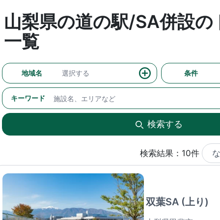
山梨県の道の駅/SA併設
一覧
地域名
選択する
条件
キーワード
検索する
検索結果：10件
双葉SA (上り)