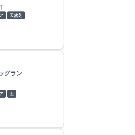
町
ア
天然芝
ッグラン
ア
土