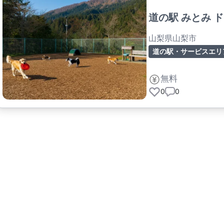
道の駅 みとみ 
山梨県山梨市
道の駅・サービスエリ
無料
0
0