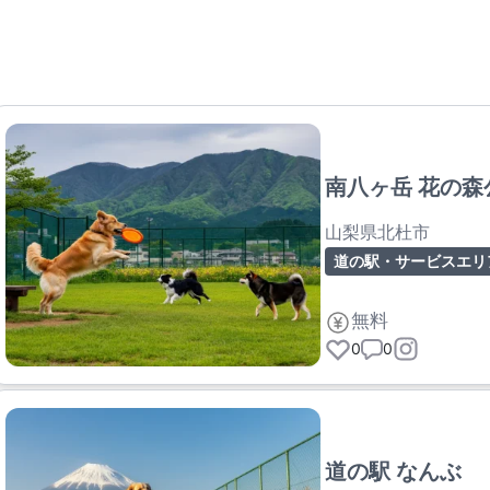
南八ヶ岳 花の森
山梨県北杜市
道の駅・サービスエリ
無料
0
0
道の駅 なんぶ