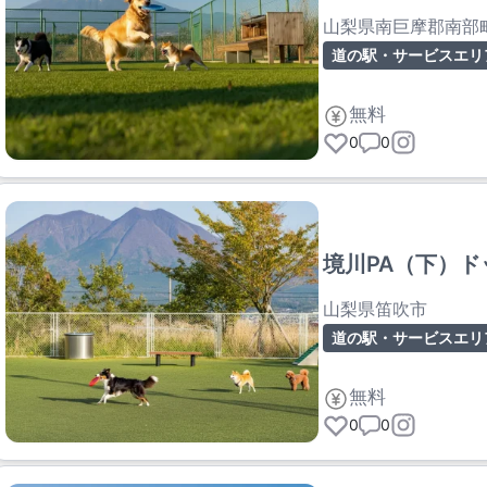
山梨県南巨摩郡南部
道の駅・サービスエリ
無料
0
0
境川PA（下）ド
山梨県笛吹市
道の駅・サービスエリ
無料
0
0