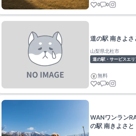
0
0
道の駅 南きよさ
山梨県北杜市
道の駅・サービスエリ
無料
0
0
WANワンランR
の駅 南きよさと