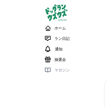
ホーム
ラン日記
通知
抽選会
マガジン