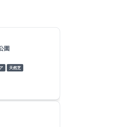
公園
ア
天然芝