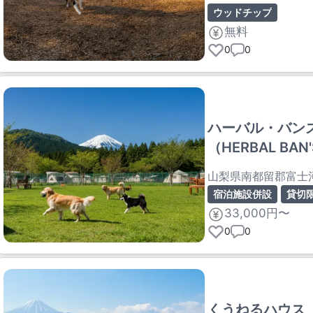
ウッドチップ
無料
0
0
ハーバル・バン
（HERBAL BAN
山梨県南都留郡富士
宿泊施設併設
貸切
33,000円〜
0
0
くうねるハウス