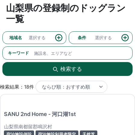
山梨県の登録制のドッグラン
一覧
地域名
選択する
条件
選択する
キーワード
検索する
検索結果：18件
SANU 2nd Home - 河口湖1st
山梨県南都留郡鳴沢村
宿泊施設併設
宿泊施設利用者限定
天然芝