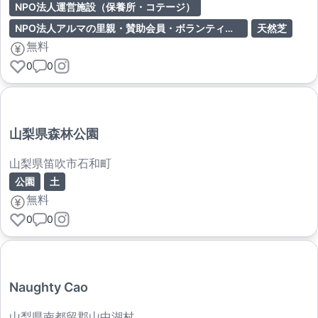
NPO法人運営施設（保養所・コテージ）
NPO法人アルマの里親・賛助会員・ボランティア等の関係者専用、または事前予約・承認制。一般のドッグランとしての自由利用はできない可能性が高い。
天然芝
無料
0
0
山梨県森林公園
山梨県笛吹市石和町
公園
土
無料
0
0
Naughty Cao
山梨県南都留郡山中湖村