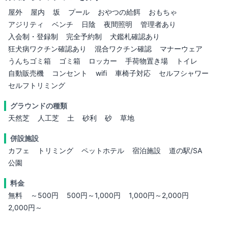
屋外
屋内
坂
プール
おやつの給餌
おもちゃ
アジリティ
ベンチ
日陰
夜間照明
管理者あり
入会制・登録制
完全予約制
犬鑑札確認あり
狂犬病ワクチン確認あり
混合ワクチン確認
マナーウェア
うんちゴミ箱
ゴミ箱
ロッカー
手荷物置き場
トイレ
自動販売機
コンセント
wifi
車椅子対応
セルフシャワー
セルフトリミング
グラウンドの種類
天然芝
人工芝
土
砂利
砂
草地
併設施設
カフェ
トリミング
ペットホテル
宿泊施設
道の駅/SA
公園
料金
無料
～500円
500円～1,000円
1,000円～2,000円
2,000円～