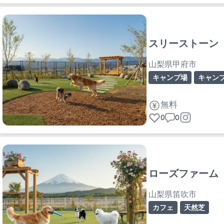
スリーストーン
山梨県甲府市
キャンプ場
キャン
無料
0
0
ローズファーム
山梨県笛吹市
カフェ
天然芝