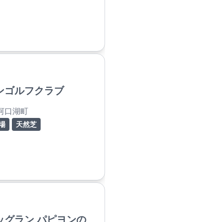
ンゴルフクラブ
河口湖町
場
天然芝
ッグラン パピヨンの