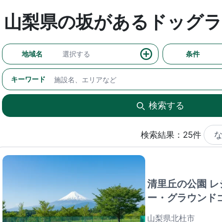
山梨県の坂があるドッグラ
地域名
選択する
条件
キーワード
検索する
検索結果：25件
清里丘の公園 レ
ー・グラウンド
山梨県北杜市