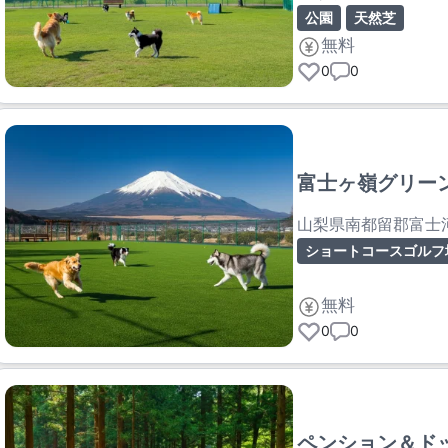
公園
天然芝
無料
0
0
富士ヶ嶺グリー
山梨県南都留郡富士
ショートコースゴルフ
無料
0
0
ペンション＆ド