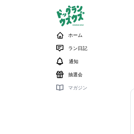
ホーム
ラン日記
通知
抽選会
マガジン