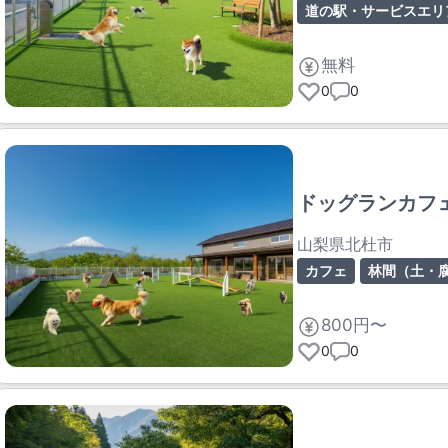
道の駅・サービスエリ
無料
0
0
ドッグランカフェ
山梨県北杜市
カフェ
林間（土・
800円〜
0
0