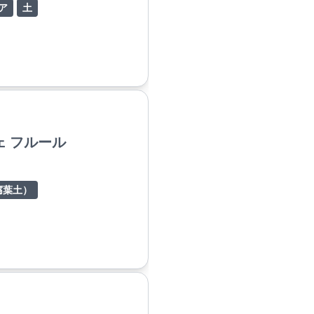
ア
土
 フルール
腐葉土）