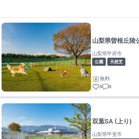
山梨県曽根丘陵
山梨県甲府市
公園
天然芝
無料
0
0
双葉SA (上り)
山梨県甲斐市