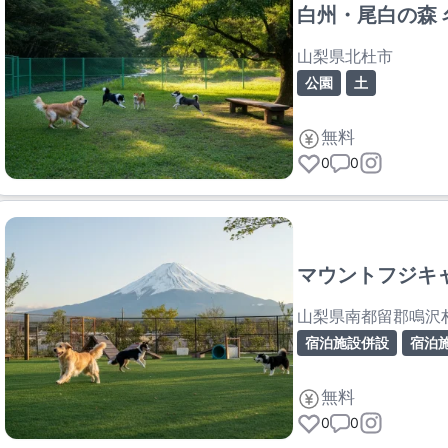
白州・尾白の森 
山梨県北杜市
公園
土
無料
0
0
マウントフジキ
山梨県南都留郡鳴沢
宿泊施設併設
宿泊
無料
0
0