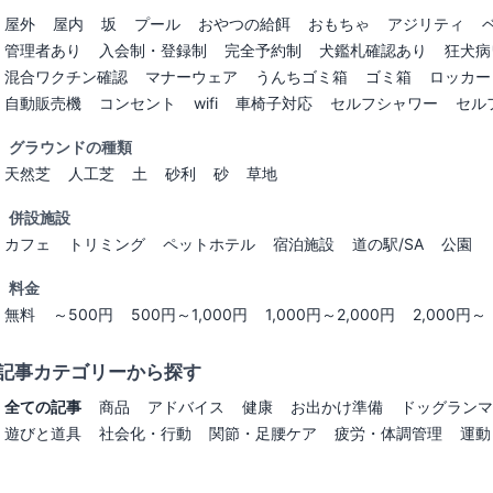
屋外
屋内
坂
プール
おやつの給餌
おもちゃ
アジリティ
管理者あり
入会制・登録制
完全予約制
犬鑑札確認あり
狂犬病
混合ワクチン確認
マナーウェア
うんちゴミ箱
ゴミ箱
ロッカー
自動販売機
コンセント
wifi
車椅子対応
セルフシャワー
セル
グラウンドの種類
天然芝
人工芝
土
砂利
砂
草地
併設施設
カフェ
トリミング
ペットホテル
宿泊施設
道の駅/SA
公園
料金
無料
～500円
500円～1,000円
1,000円～2,000円
2,000円～
記事カテゴリーから探す
全ての記事
商品
アドバイス
健康
お出かけ準備
ドッグランマ
遊びと道具
社会化・行動
関節・足腰ケア
疲労・体調管理
運動