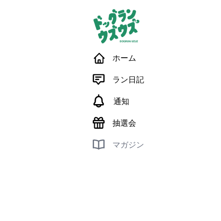
ホーム
ラン日記
通知
抽選会
マガジン