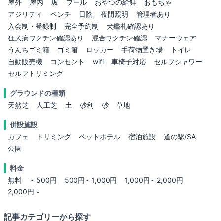
屋外
屋内
坂
プール
おやつの給餌
おもちゃ
アジリティ
ベンチ
日陰
夜間照明
管理者あり
入会制・登録制
完全予約制
犬鑑札確認あり
狂犬病ワクチン確認あり
混合ワクチン確認
マナーウェア
うんちゴミ箱
ゴミ箱
ロッカー
手荷物置き場
トイレ
自動販売機
コンセント
wifi
車椅子対応
セルフシャワー
セルフトリミング
グラウンドの種類
天然芝
人工芝
土
砂利
砂
草地
併設施設
カフェ
トリミング
ペットホテル
宿泊施設
道の駅/SA
公園
料金
無料
～500円
500円～1,000円
1,000円～2,000円
2,000円～
記事カテゴリーから探す