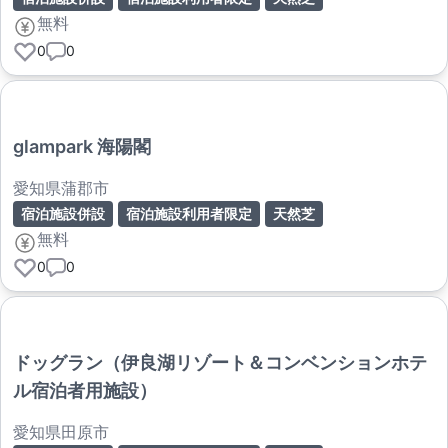
無料
0
0
glampark 海陽閣
愛知県蒲郡市
宿泊施設併設
宿泊施設利用者限定
天然芝
無料
0
0
ドッグラン（伊良湖リゾート＆コンベンションホテ
ル宿泊者用施設）
愛知県田原市