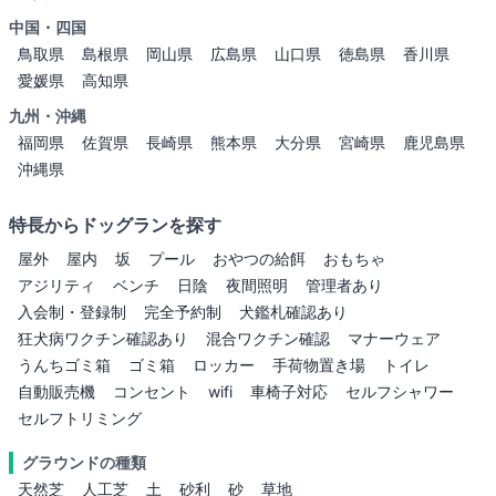
中国・四国
鳥取県
島根県
岡山県
広島県
山口県
徳島県
香川県
愛媛県
高知県
九州・沖縄
福岡県
佐賀県
長崎県
熊本県
大分県
宮崎県
鹿児島県
沖縄県
特長からドッグランを探す
屋外
屋内
坂
プール
おやつの給餌
おもちゃ
アジリティ
ベンチ
日陰
夜間照明
管理者あり
入会制・登録制
完全予約制
犬鑑札確認あり
狂犬病ワクチン確認あり
混合ワクチン確認
マナーウェア
うんちゴミ箱
ゴミ箱
ロッカー
手荷物置き場
トイレ
自動販売機
コンセント
wifi
車椅子対応
セルフシャワー
セルフトリミング
グラウンドの種類
天然芝
人工芝
土
砂利
砂
草地