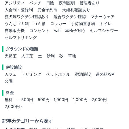
アジリティ
ベンチ
日陰
夜間照明
管理者あり
入会制・登録制
完全予約制
犬鑑札確認あり
狂犬病ワクチン確認あり
混合ワクチン確認
マナーウェア
うんちゴミ箱
ゴミ箱
ロッカー
手荷物置き場
トイレ
自動販売機
コンセント
wifi
車椅子対応
セルフシャワー
セルフトリミング
グラウンドの種類
天然芝
人工芝
土
砂利
砂
草地
併設施設
カフェ
トリミング
ペットホテル
宿泊施設
道の駅/SA
公園
料金
無料
～500円
500円～1,000円
1,000円～2,000円
2,000円～
記事カテゴリーから探す