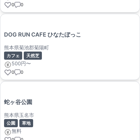
0
0
DOG RUN CAFE ひなたぼっこ
熊本県菊池郡菊陽町
カフェ
天然芝
500円〜
0
0
蛇ヶ谷公園
熊本県玉名市
公園
草地
無料
0
0