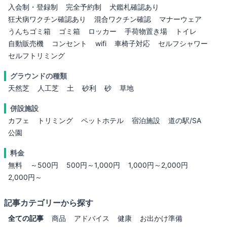
入会制・登録制
完全予約制
犬鑑札確認あり
狂犬病ワクチン確認あり
混合ワクチン確認
マナーウェア
うんちゴミ箱
ゴミ箱
ロッカー
手荷物置き場
トイレ
自動販売機
コンセント
wifi
車椅子対応
セルフシャワー
セルフトリミング
グラウンドの種類
天然芝
人工芝
土
砂利
砂
草地
併設施設
カフェ
トリミング
ペットホテル
宿泊施設
道の駅/SA
公園
料金
無料
～500円
500円～1,000円
1,000円～2,000円
2,000円～
記事カテゴリーから探す
全ての記事
商品
アドバイス
健康
お出かけ準備