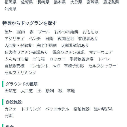
福岡県
佐賀県
長崎県
熊本県
大分県
宮崎県
鹿児島県
沖縄県
特長からドッグランを探す
屋外
屋内
坂
プール
おやつの給餌
おもちゃ
アジリティ
ベンチ
日陰
夜間照明
管理者あり
入会制・登録制
完全予約制
犬鑑札確認あり
狂犬病ワクチン確認あり
混合ワクチン確認
マナーウェア
うんちゴミ箱
ゴミ箱
ロッカー
手荷物置き場
トイレ
自動販売機
コンセント
wifi
車椅子対応
セルフシャワー
セルフトリミング
グラウンドの種類
天然芝
人工芝
土
砂利
砂
草地
併設施設
カフェ
トリミング
ペットホテル
宿泊施設
道の駅/SA
公園
料金