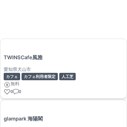
TWINSCafe風雅
愛知県犬山市
カフェ
カフェ利用者限定
人工芝
無料
0
0
glampark 海陽閣