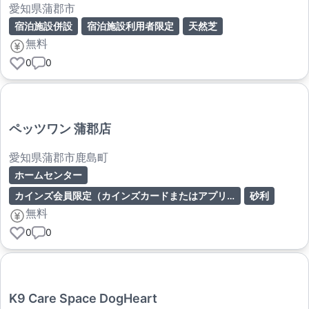
愛知県蒲郡市
宿泊施設併設
宿泊施設利用者限定
天然芝
無料
0
0
ペッツワン 蒲郡店
愛知県蒲郡市鹿島町
ホームセンター
カインズ会員限定（カインズカードまたはアプリ提示）
砂利
無料
0
0
K9 Care Space DogHeart