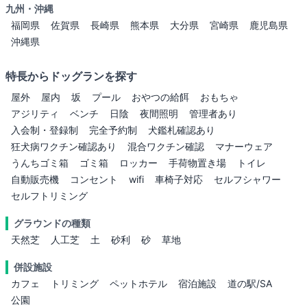
九州・沖縄
福岡県
佐賀県
長崎県
熊本県
大分県
宮崎県
鹿児島県
沖縄県
特長からドッグランを探す
屋外
屋内
坂
プール
おやつの給餌
おもちゃ
アジリティ
ベンチ
日陰
夜間照明
管理者あり
入会制・登録制
完全予約制
犬鑑札確認あり
狂犬病ワクチン確認あり
混合ワクチン確認
マナーウェア
うんちゴミ箱
ゴミ箱
ロッカー
手荷物置き場
トイレ
自動販売機
コンセント
wifi
車椅子対応
セルフシャワー
セルフトリミング
グラウンドの種類
天然芝
人工芝
土
砂利
砂
草地
併設施設
カフェ
トリミング
ペットホテル
宿泊施設
道の駅/SA
公園