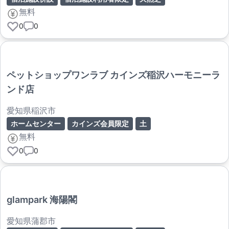
無料
0
0
ペットショップワンラブ カインズ稲沢ハーモニーラ
ンド店
愛知県稲沢市
ホームセンター
カインズ会員限定
土
無料
0
0
glampark 海陽閣
愛知県蒲郡市