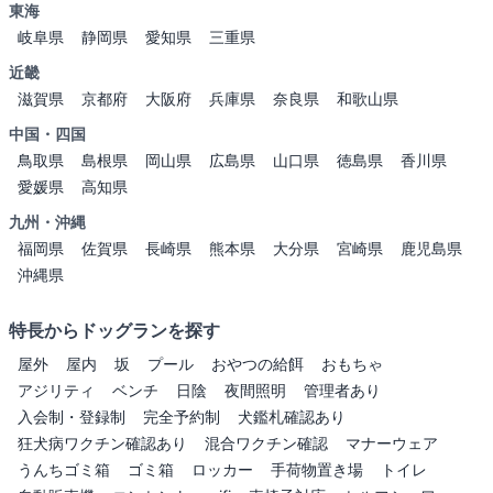
東海
岐阜県
静岡県
愛知県
三重県
近畿
滋賀県
京都府
大阪府
兵庫県
奈良県
和歌山県
中国・四国
鳥取県
島根県
岡山県
広島県
山口県
徳島県
香川県
愛媛県
高知県
九州・沖縄
福岡県
佐賀県
長崎県
熊本県
大分県
宮崎県
鹿児島県
沖縄県
特長からドッグランを探す
屋外
屋内
坂
プール
おやつの給餌
おもちゃ
アジリティ
ベンチ
日陰
夜間照明
管理者あり
入会制・登録制
完全予約制
犬鑑札確認あり
狂犬病ワクチン確認あり
混合ワクチン確認
マナーウェア
うんちゴミ箱
ゴミ箱
ロッカー
手荷物置き場
トイレ