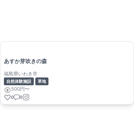
あすか芽吹きの森
福島県いわき市
自然体験施設
草地
500円〜
0
0