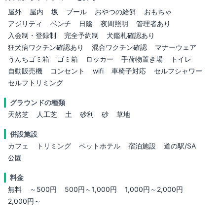
屋外
屋内
坂
プール
おやつの給餌
おもちゃ
アジリティ
ベンチ
日陰
夜間照明
管理者あり
入会制・登録制
完全予約制
犬鑑札確認あり
狂犬病ワクチン確認あり
混合ワクチン確認
マナーウェア
うんちゴミ箱
ゴミ箱
ロッカー
手荷物置き場
トイレ
自動販売機
コンセント
wifi
車椅子対応
セルフシャワー
セルフトリミング
グラウンドの種類
天然芝
人工芝
土
砂利
砂
草地
併設施設
カフェ
トリミング
ペットホテル
宿泊施設
道の駅/SA
公園
料金
無料
～500円
500円～1,000円
1,000円～2,000円
2,000円～