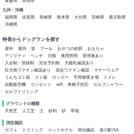
愛媛県
高知県
九州・沖縄
福岡県
佐賀県
長崎県
熊本県
大分県
宮崎県
鹿児島県
沖縄県
特長からドッグランを探す
屋外
屋内
坂
プール
おやつの給餌
おもちゃ
アジリティ
ベンチ
日陰
夜間照明
管理者あり
入会制・登録制
完全予約制
犬鑑札確認あり
狂犬病ワクチン確認あり
混合ワクチン確認
マナーウェア
うんちゴミ箱
ゴミ箱
ロッカー
手荷物置き場
トイレ
自動販売機
コンセント
wifi
車椅子対応
セルフシャワー
セルフトリミング
グラウンドの種類
天然芝
人工芝
土
砂利
砂
草地
併設施設
カフェ
トリミング
ペットホテル
宿泊施設
道の駅/SA