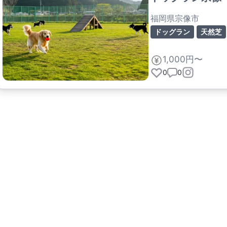
福岡県宗像市
ドッグラン
天然芝
1,000円〜
0
0