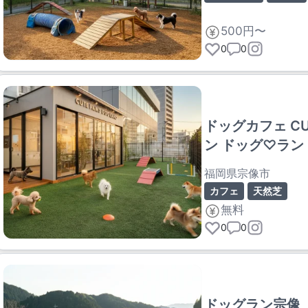
500円〜
0
0
ドッグカフェ CUT
ン ドッグ♡ラン
福岡県宗像市
カフェ
天然芝
無料
0
0
ドッグラン宗像