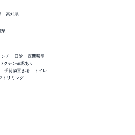
県
高知県
縄県
ベンチ
日陰
夜間照明
ワクチン確認あり
手荷物置き場
トイレ
フトリミング