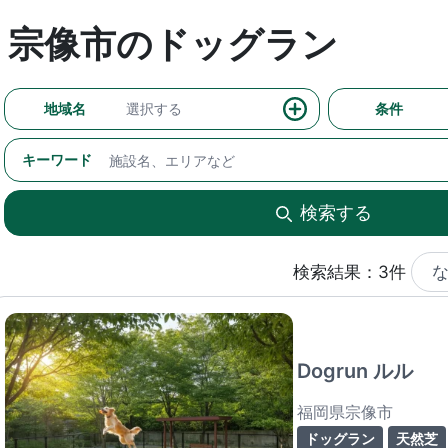
宗像市のドッグラン
地域名
選択する
条件
キーワード
検索する
検索結果：3件
Dogrun ルル
福岡県宗像市
ドッグラン
天然芝