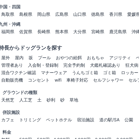
中国・四国
鳥取県
島根県
岡山県
広島県
山口県
徳島県
香川県
愛媛
九州・沖縄
福岡県
佐賀県
長崎県
熊本県
大分県
宮崎県
鹿児島県
沖
特長からドッグランを探す
屋外
屋内
坂
プール
おやつの給餌
おもちゃ
アジリティ
管理者あり
入会制・登録制
完全予約制
犬鑑札確認あり
狂犬病
混合ワクチン確認
マナーウェア
うんちゴミ箱
ゴミ箱
ロッカー
自動販売機
コンセント
wifi
車椅子対応
セルフシャワー
セル
グラウンドの種類
天然芝
人工芝
土
砂利
砂
草地
併設施設
カフェ
トリミング
ペットホテル
宿泊施設
道の駅/SA
公園
料金