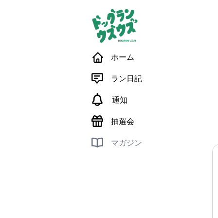
ホーム
ラン日記
通知
抽選会
マガジン