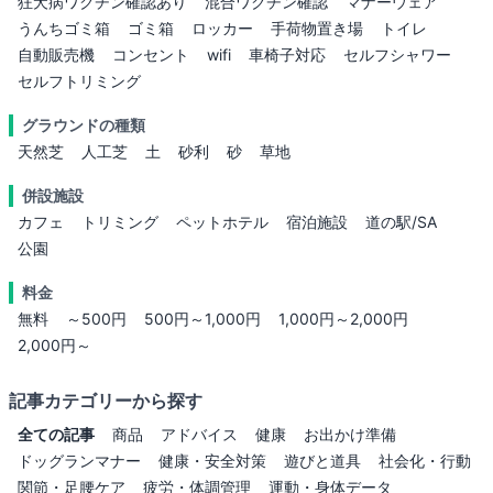
狂犬病ワクチン確認あり
混合ワクチン確認
マナーウェア
うんちゴミ箱
ゴミ箱
ロッカー
手荷物置き場
トイレ
自動販売機
コンセント
wifi
車椅子対応
セルフシャワー
セルフトリミング
グラウンドの種類
天然芝
人工芝
土
砂利
砂
草地
併設施設
カフェ
トリミング
ペットホテル
宿泊施設
道の駅/SA
公園
料金
無料
～500円
500円～1,000円
1,000円～2,000円
2,000円～
記事カテゴリーから探す
全ての記事
商品
アドバイス
健康
お出かけ準備
ドッグランマナー
健康・安全対策
遊びと道具
社会化・行動
関節・足腰ケア
疲労・体調管理
運動・身体データ