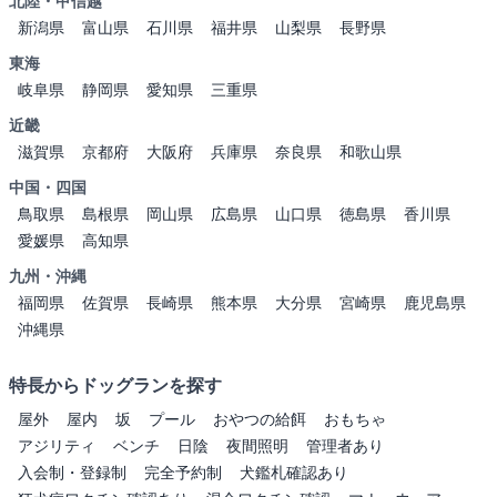
北陸・甲信越
新潟県
富山県
石川県
福井県
山梨県
長野県
東海
岐阜県
静岡県
愛知県
三重県
近畿
滋賀県
京都府
大阪府
兵庫県
奈良県
和歌山県
中国・四国
鳥取県
島根県
岡山県
広島県
山口県
徳島県
香川県
愛媛県
高知県
九州・沖縄
福岡県
佐賀県
長崎県
熊本県
大分県
宮崎県
鹿児島県
沖縄県
特長からドッグランを探す
屋外
屋内
坂
プール
おやつの給餌
おもちゃ
アジリティ
ベンチ
日陰
夜間照明
管理者あり
入会制・登録制
完全予約制
犬鑑札確認あり