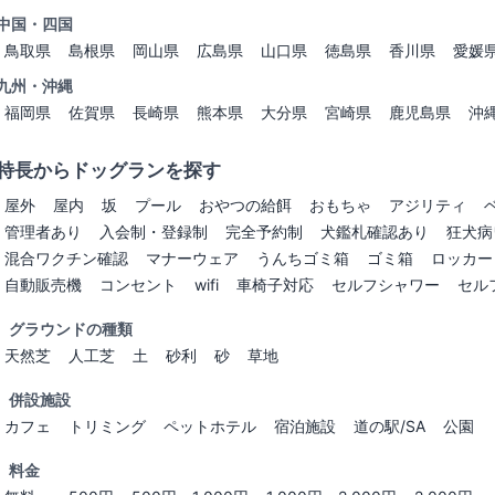
中国・四国
鳥取県
島根県
岡山県
広島県
山口県
徳島県
香川県
愛媛
九州・沖縄
福岡県
佐賀県
長崎県
熊本県
大分県
宮崎県
鹿児島県
沖
特長からドッグランを探す
屋外
屋内
坂
プール
おやつの給餌
おもちゃ
アジリティ
管理者あり
入会制・登録制
完全予約制
犬鑑札確認あり
狂犬病
混合ワクチン確認
マナーウェア
うんちゴミ箱
ゴミ箱
ロッカー
自動販売機
コンセント
wifi
車椅子対応
セルフシャワー
セル
グラウンドの種類
天然芝
人工芝
土
砂利
砂
草地
併設施設
カフェ
トリミング
ペットホテル
宿泊施設
道の駅/SA
公園
料金