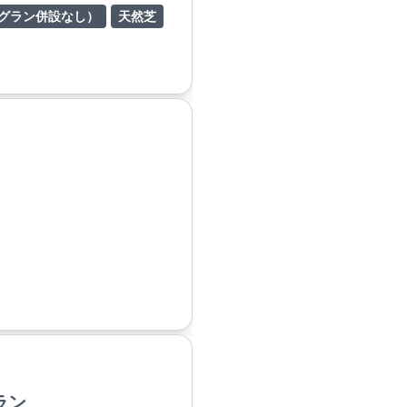
グラン併設なし）
天然芝
ラン