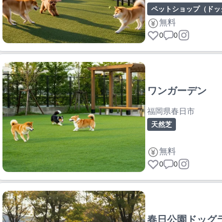
ペットショップ（ドッ
無料
0
0
ワンガーデン
福岡県春日市
天然芝
無料
0
0
春日公園ドッグ