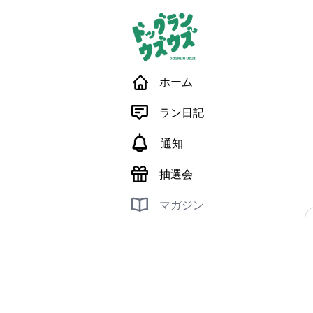
ホーム
ラン日記
通知
抽選会
マガジン