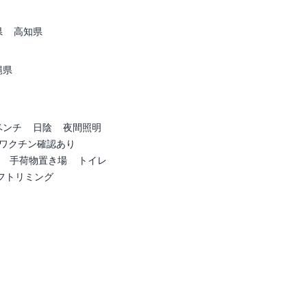
県
高知県
縄県
ベンチ
日陰
夜間照明
ワクチン確認あり
手荷物置き場
トイレ
フトリミング