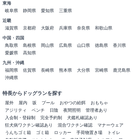
東海
岐阜県
静岡県
愛知県
三重県
近畿
滋賀県
京都府
大阪府
兵庫県
奈良県
和歌山県
中国・四国
鳥取県
島根県
岡山県
広島県
山口県
徳島県
香川県
愛媛県
高知県
九州・沖縄
福岡県
佐賀県
長崎県
熊本県
大分県
宮崎県
鹿児島県
沖縄県
特長からドッグランを探す
屋外
屋内
坂
プール
おやつの給餌
おもちゃ
アジリティ
ベンチ
日陰
夜間照明
管理者あり
入会制・登録制
完全予約制
犬鑑札確認あり
狂犬病ワクチン確認あり
混合ワクチン確認
マナーウェア
うんちゴミ箱
ゴミ箱
ロッカー
手荷物置き場
トイレ