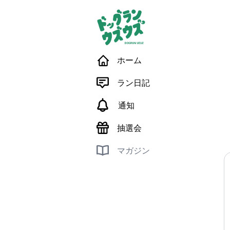
ホーム
ラン日記
通知
抽選会
マガジン