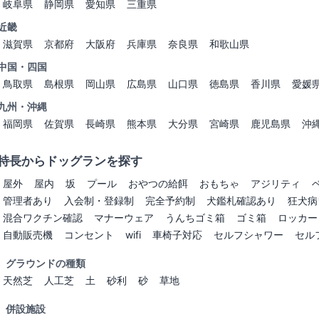
岐阜県
静岡県
愛知県
三重県
近畿
滋賀県
京都府
大阪府
兵庫県
奈良県
和歌山県
中国・四国
鳥取県
島根県
岡山県
広島県
山口県
徳島県
香川県
愛媛
九州・沖縄
福岡県
佐賀県
長崎県
熊本県
大分県
宮崎県
鹿児島県
沖
特長からドッグランを探す
屋外
屋内
坂
プール
おやつの給餌
おもちゃ
アジリティ
管理者あり
入会制・登録制
完全予約制
犬鑑札確認あり
狂犬病
混合ワクチン確認
マナーウェア
うんちゴミ箱
ゴミ箱
ロッカー
自動販売機
コンセント
wifi
車椅子対応
セルフシャワー
セル
グラウンドの種類
天然芝
人工芝
土
砂利
砂
草地
併設施設