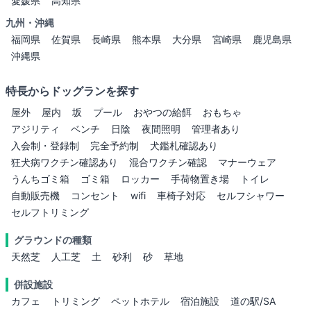
愛媛県
高知県
九州・沖縄
福岡県
佐賀県
長崎県
熊本県
大分県
宮崎県
鹿児島県
沖縄県
特長からドッグランを探す
屋外
屋内
坂
プール
おやつの給餌
おもちゃ
アジリティ
ベンチ
日陰
夜間照明
管理者あり
入会制・登録制
完全予約制
犬鑑札確認あり
狂犬病ワクチン確認あり
混合ワクチン確認
マナーウェア
うんちゴミ箱
ゴミ箱
ロッカー
手荷物置き場
トイレ
自動販売機
コンセント
wifi
車椅子対応
セルフシャワー
セルフトリミング
グラウンドの種類
天然芝
人工芝
土
砂利
砂
草地
併設施設
カフェ
トリミング
ペットホテル
宿泊施設
道の駅/SA