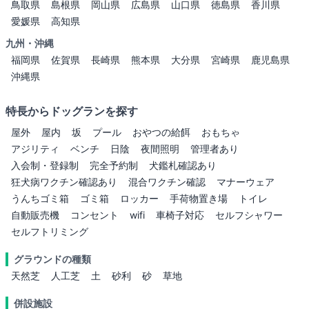
鳥取県
島根県
岡山県
広島県
山口県
徳島県
香川県
愛媛県
高知県
九州・沖縄
福岡県
佐賀県
長崎県
熊本県
大分県
宮崎県
鹿児島県
沖縄県
特長からドッグランを探す
屋外
屋内
坂
プール
おやつの給餌
おもちゃ
アジリティ
ベンチ
日陰
夜間照明
管理者あり
入会制・登録制
完全予約制
犬鑑札確認あり
狂犬病ワクチン確認あり
混合ワクチン確認
マナーウェア
うんちゴミ箱
ゴミ箱
ロッカー
手荷物置き場
トイレ
自動販売機
コンセント
wifi
車椅子対応
セルフシャワー
セルフトリミング
グラウンドの種類
天然芝
人工芝
土
砂利
砂
草地
併設施設