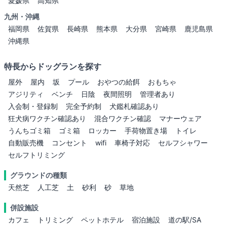
愛媛県
高知県
九州・沖縄
福岡県
佐賀県
長崎県
熊本県
大分県
宮崎県
鹿児島県
沖縄県
特長からドッグランを探す
屋外
屋内
坂
プール
おやつの給餌
おもちゃ
アジリティ
ベンチ
日陰
夜間照明
管理者あり
入会制・登録制
完全予約制
犬鑑札確認あり
狂犬病ワクチン確認あり
混合ワクチン確認
マナーウェア
うんちゴミ箱
ゴミ箱
ロッカー
手荷物置き場
トイレ
自動販売機
コンセント
wifi
車椅子対応
セルフシャワー
セルフトリミング
グラウンドの種類
天然芝
人工芝
土
砂利
砂
草地
併設施設
カフェ
トリミング
ペットホテル
宿泊施設
道の駅/SA