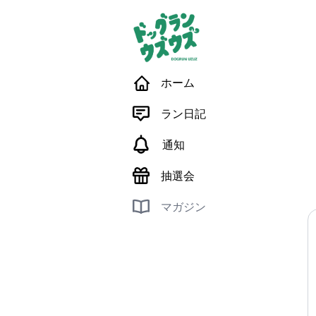
ホーム
ラン日記
通知
抽選会
マガジン