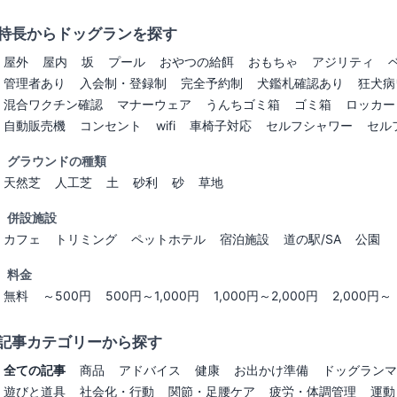
特長からドッグランを探す
屋外
屋内
坂
プール
おやつの給餌
おもちゃ
アジリティ
管理者あり
入会制・登録制
完全予約制
犬鑑札確認あり
狂犬病
混合ワクチン確認
マナーウェア
うんちゴミ箱
ゴミ箱
ロッカー
自動販売機
コンセント
wifi
車椅子対応
セルフシャワー
セル
グラウンドの種類
天然芝
人工芝
土
砂利
砂
草地
併設施設
カフェ
トリミング
ペットホテル
宿泊施設
道の駅/SA
公園
料金
無料
～500円
500円～1,000円
1,000円～2,000円
2,000円～
記事カテゴリーから探す
全ての記事
商品
アドバイス
健康
お出かけ準備
ドッグランマ
遊びと道具
社会化・行動
関節・足腰ケア
疲労・体調管理
運動