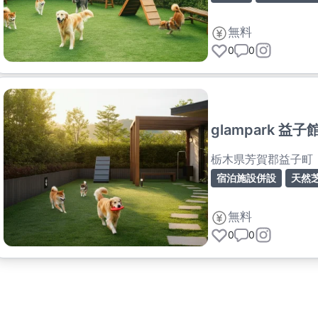
無料
0
0
glampark 益子
栃木県芳賀郡益子町
宿泊施設併設
天然
無料
0
0