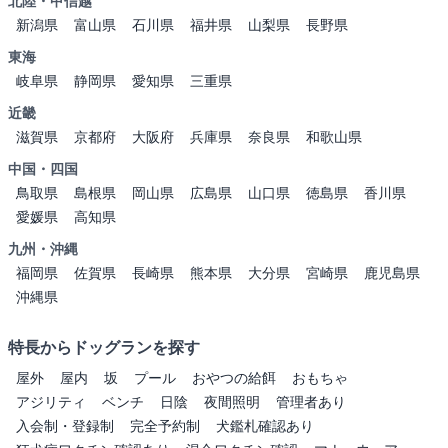
北陸・甲信越
新潟県
富山県
石川県
福井県
山梨県
長野県
東海
岐阜県
静岡県
愛知県
三重県
近畿
滋賀県
京都府
大阪府
兵庫県
奈良県
和歌山県
中国・四国
鳥取県
島根県
岡山県
広島県
山口県
徳島県
香川県
愛媛県
高知県
九州・沖縄
福岡県
佐賀県
長崎県
熊本県
大分県
宮崎県
鹿児島県
沖縄県
特長からドッグランを探す
屋外
屋内
坂
プール
おやつの給餌
おもちゃ
アジリティ
ベンチ
日陰
夜間照明
管理者あり
入会制・登録制
完全予約制
犬鑑札確認あり