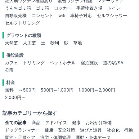
狂犬病ワクチン確認あり
混合ワクチン確認
マナーウェア
うんちゴミ箱
ゴミ箱
ロッカー
手荷物置き場
トイレ
自動販売機
コンセント
wifi
車椅子対応
セルフシャワー
セルフトリミング
グラウンドの種類
天然芝
人工芝
土
砂利
砂
草地
併設施設
カフェ
トリミング
ペットホテル
宿泊施設
道の駅/SA
公園
料金
無料
～500円
500円～1,000円
1,000円～2,000円
2,000円～
記事カテゴリーから探す
全ての記事
商品
アドバイス
健康
お出かけ準備
ドッグランマナー
健康・安全対策
遊びと道具
社会化・行動
関節・足腰ケア
疲労・体調管理
運動・身体データ